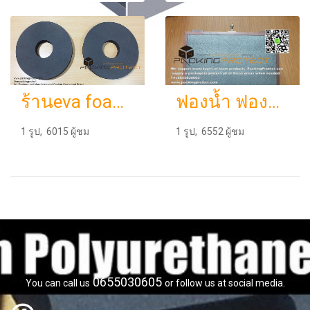
ร้านeva foamรับผลิตโฟมกันกระแทกปั๊มและประกอบขึ้นรูป
ฟองน้ำ ฟองน้ำกันกระแทก ฟองน้ำแผ่นตัดตามแบบ รรจุภัณฑ์และกันกระแทก
1 รูป, 6015 ผู้ชม
1 รูป, 6552 ผู้ชม
0655030605
You can call us
or follow us at social media.