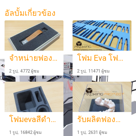
อัลบั้มเกี่ยวข้อง
จำหน่ายฟองน้ำรับผลิตฟองน้ำฟองน้ำราคาถูก
โฟม Eva โฟมยาง eva foamรับผลิตโฟมกันกระแทก แผ่นโฟมกันกระแทกรับผลิตและแปรรูป EVA
2 รูป, 4772 ผู้ชม
2 รูป, 11471 ผู้ชม
โฟมevaสีดำรับผลิตโฟมบรรจุภัณฑ์ โฟมกันกระแทก
รับผลิตฟองน้ำpuตัดโฟมeva โฟมกันกระแทกโฟมpu ตัดโฟมบรรจุภัณฑ์โฟมบรรจุกันกระแทกสำหรับสินค้าผลิตแพคเกจจิ้งโฟม
1 รูป, 16842 ผู้ชม
1 รูป, 2631 ผู้ชม