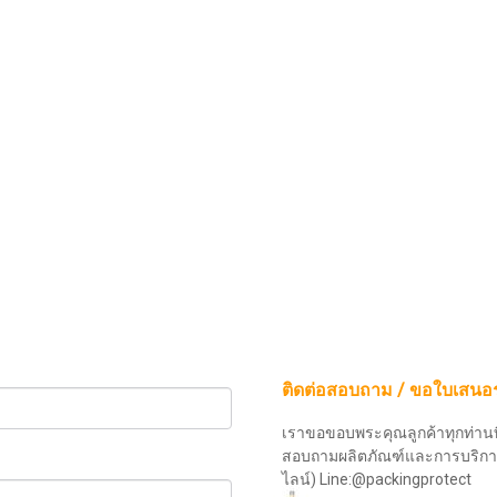
ติดต่อสอบถาม / ขอใบเสน
เราขอขอบพระคุณลูกค้าทุกท่านท
สอบถามผลิตภัณฑ์และการบริก
ไลน์) Line:@packingprotect