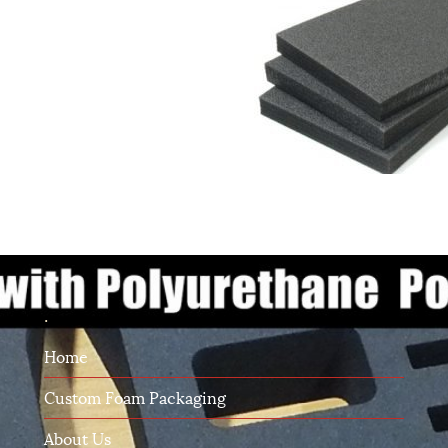
.
Home
Custom Foam Packaging
About Us