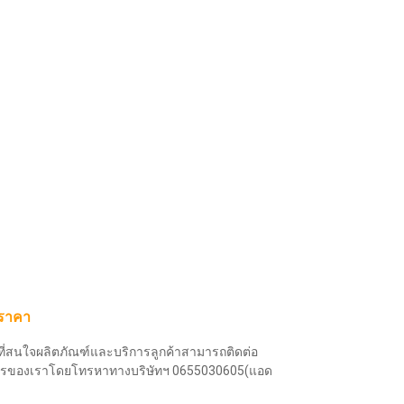
อราคา
ี่สนใจผลิตภัณฑ์และบริการลูกค้าสามารถติดต่อ
ารของเราโดยโทรหาทางบริษัทฯ 0655030605(แอด