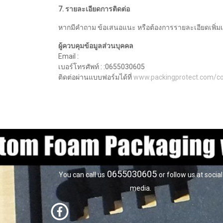
7. รายละเอียดการติดต่อ
หากมีคำถาม ข้อเสนอแนะ หรือต้องการรายละเอียดเพิ่มเติ
ผู้ควบคุมข้อมูลส่วนบุคคล
Email :
เบอร์โทรศัพท์ : :0655030605
ติดต่อผ่านแบบฟอร์มได้ที่
www.packingprotect.com/co
0655030605
You can call us
or follow us at social
media.