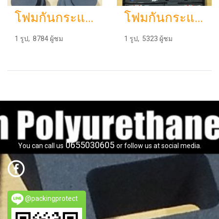
โฟมกันกระแทก สีดำ(eva โฟม)
โฟมกันกระแทกฟองน้ำกันกระแทกผลิตตามแบบลูกค้าต้องการราคาโรงงาน
1 รูป, 8784 ผู้ชม
1 รูป, 5323 ผู้ชม
0655030605
You can call us
or follow us at social media.
@packingprotect