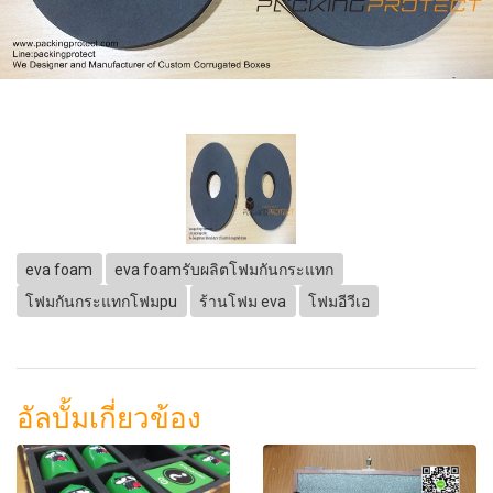
eva foam
eva foamรับผลิตโฟมกันกระแทก
โฟมกันกระแทกโฟมpu
ร้านโฟม eva
โฟมอีวีเอ
อัลบั้มเกี่ยวข้อง