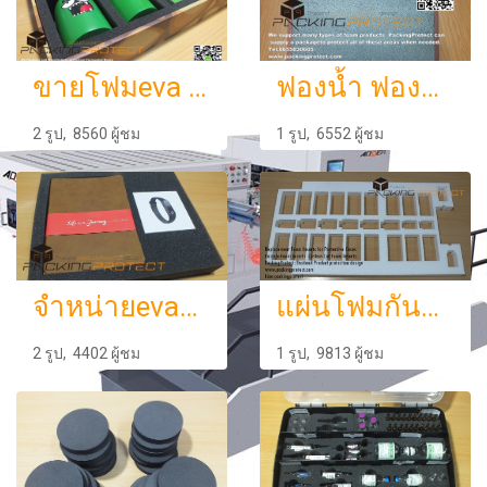
ขายโฟมeva ไดคัทฟองน้ำกันกระแทก
ฟองน้ำ ฟองน้ำกันกระแทก ฟองน้ำแผ่นตัดตามแบบ รรจุภัณฑ์และกันกระแทก
2 รูป, 8560 ผู้ชม
1 รูป, 6552 ผู้ชม
จำหน่ายevaโฟมฟองน้ำ รับตัดฟองน้ำ ฟองน้ำแผ่น ฟองน้ำกันกระแทก ยางeva ตัดโฟมeva โฟมกันกระแทก ฟองน้ำวิทยาศาสตร์ ออกแบบบรรจุภัณฑ์ งานคุณภาพ ราคาถูก
แผ่นโฟมกันกระแทก รับออกแบบแพคเกจจิ้งโฟมกันกระแทก
2 รูป, 4402 ผู้ชม
1 รูป, 9813 ผู้ชม