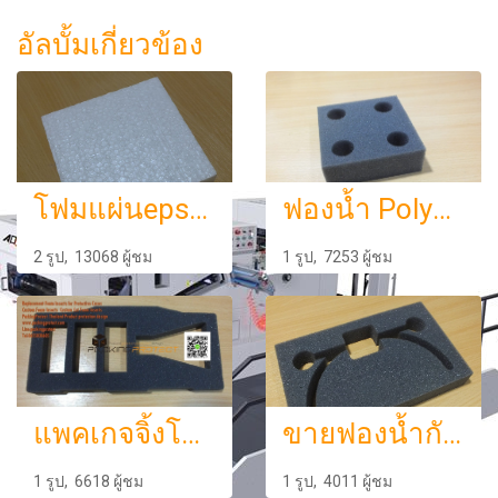
อัลบั้มเกี่ยวข้อง
โฟมแผ่นepsแผ่นโฟมตัดตามขนาดราคาถูกโฟมกันกระแทกน้ำหนักเบา
ฟองน้ำ Polyurethane หรือ PU Foam ราคาถูก ฟองน้ำแผ่นใหญ่ขายฟองน้ำกันกระแทก
2 รูป, 13068 ผู้ชม
1 รูป, 7253 ผู้ชม
แพคเกจจิ้งโฟมกันกระแทกฟองน้ำกันกระแทก
ขายฟองน้ำกันกระแทกpu ฟองน้ำกันกระแทกราคาถูกรับผลิตขายฟองน้ำกันกระแทกกทม.
1 รูป, 6618 ผู้ชม
1 รูป, 4011 ผู้ชม