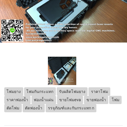
โฟมยาง
โฟมกันกระแทก
รับผลิตโฟมยาง
ราคาโฟม
ราคาฟองน้ำ
ฟองน้ำแผ่น
ขายโฟมeva
ขายฟองน้ำ
โฟม
ตัดโฟม
ตัดฟองน้ำ
รรจุภัณฑ์และกันกระแทก ก