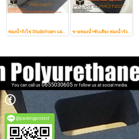
ฟองน้ำรังไข่ Studiofoam แผ่นซับเสียงห้อง แผ่นซับเสียงรังไข่ แผ่นซับเสียงรังไข่ Acoustic foam สีเทาดำขนาดใหญ่ 125*200ซม.หนา1นิ้วราคา290บาท
ขายฟองน้ำซับเสียง ฟองน้ำรังไข่ แผ่นซับเสียงห้อง ราคาถูกฟองน้ำรังไข่ แผ่นซับเสียงรังไข่ แผ่นซับเสียงรังไข่ Acoustic foam สีเทาดำขนาดใหญ่ 130*200ซม.หนา1.5นิ้วราคา350บาท(copy)
0655030605
You can call us
or follow us at social media.
@packingprotect