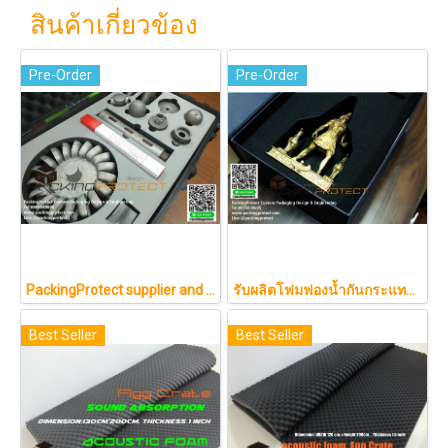
สินค้าเกี่ยวข้อง
Pre-Order
Pre-Order
PackingProtect supplier and innovator of tool control and tool box organizers
รับผลิตโฟมฟองน้ำกันกระแทกรับออกแบบบรรจุภัณฑ์โมเดล art toy ต่างๆ
Best Seller
Best Seller