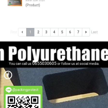
ตัดด้วยตัวเอง
(Product)
First
1
2
3
4
5
6
7
Last
0655030605
You can call us
or follow us at social media.
@packingprotect