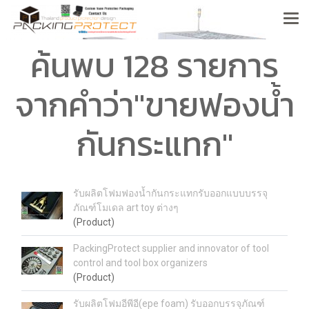
ค้นพบ 128 รายการ
จากคำว่า"ขายฟองน้ำ
กันกระแทก"
รับผลิตโฟมฟองน้ำกันกระแทกรับออกแบบบรรจุ
ภัณฑ์โมเดล art toy ต่างๆ
(Product)
PackingProtect supplier and innovator of tool
control and tool box organizers
(Product)
รับผลิตโฟมอีพีอี(epe foam) รับออกบรรจุภัณฑ์