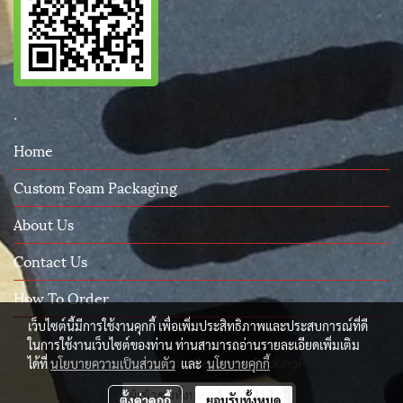
.
Home
Custom Foam Packaging
About Us
Contact Us
How To Order
เว็บไซต์นี้มีการใช้งานคุกกี้ เพื่อเพิ่มประสิทธิภาพและประสบการณ์ที่ดี
ในการใช้งานเว็บไซต์ของท่าน ท่านสามารถอ่านรายละเอียดเพิ่มเติม
ได้ที่
นโยบายความเป็นส่วนตัว
และ
นโยบายคุกกี้
© Copyright 2015 All Rights Reserved. PackingProtect.com
ผู้เข้าชมวันนี้
1,593
ตั้งค่าคุกกี้
ยอมรับทั้งหมด