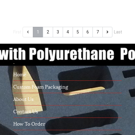
First
1
2
3
4
5
6
7
Last
.
Home
Custom Foam Packaging
About Us
Contact Us
How To Order