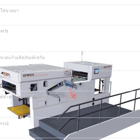
งใส่ขวดยา
serts
วดแก้วผลิตภัณฑ์เซรั่ม
nserts
ฑ์สำหรับกระเป๋า เดินทางกระเป๋าhard case ต่างๆ
ปกรณ์