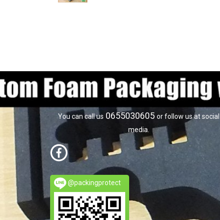
0655030605
You can call us
or follow us at social
media.
@packingprotect