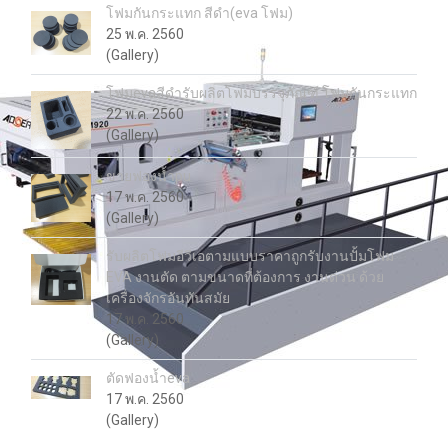
โฟมกันกระแทก สีดำ(eva โฟม)
25 พ.ค. 2560
(Gallery)
โฟมevaสีดำรับผลิตโฟมบรรจุภัณฑ์ โฟมกันกระแทก
22 พ.ค. 2560
(Gallery)
ขายฟองน้ำpu
17 พ.ค. 2560
(Gallery)
รับผลิตโฟมอีวีเอตามแบบราคาถูกรับงานปั้มโฟม
EVA งานตัด ตามขนาดที่ต้องการ งานด่วน ด้วย
เครื่องจักรอันทันสมัย
17 พ.ค. 2560
(Gallery)
ตัดฟองน้ำeva
17 พ.ค. 2560
(Gallery)