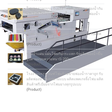
โฟมอุตสาหกรรม รับผลิตโฟมกันกระแทกฟองน้ำกัน
กระแทก โรงงานผลิตฟองน้ำกทม.จำหน่ายฟองน้ำ
แผ่นใหญ่ขนาด0.3-100ซม.
(Product)
จำหน่ายฟองน้ำแผ่นใหญ่ขนาด0.3-100ซม.รับผลิต
โฟมกันกระแทกฟองน้ำกันกระแทก
(Product)
ฟองน้ำแผ่น แผ่นโฟมกันกระแทก รับผลิตฟองน้ำขึ้น
รูปตามแบบความหนา5-200มม.
(Product)
โรงงานบรรจุภัณฑ์โฟมร้านขายฟองน้ำราคาถูก รับ
ผลิตฟองน้ำขึ้นรูปตามแบบ ผลิตแพคเกจจิ้งโฟม ผลิต
สินค้าพรีเมี่ยมจากโฟมยางทุกรูปแบบ
(Product)