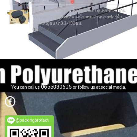
โฟมอุตสาหกรรม รับผลิตโฟมกันกระแทกฟองน้ำกัน
กระแทก โรงงานผลิตฟองน้ำกทม.จำหน่ายฟองน้ำ
แผ่นใหญ่ขนาด0.3-100ซม.
(Product)
0655030605
You can call us
or follow us at social media.
@packingprotect