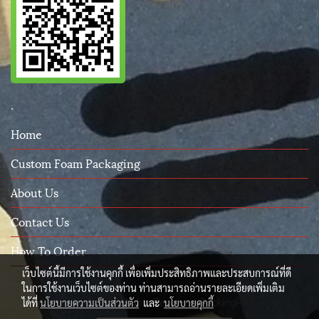
.
Home
Custom Foam Packaging
About Us
Contact Us
How To Order
เว็บไซต์นี้มีการใช้งานคุกกี้ เพื่อเพิ่มประสิทธิภาพและประสบการณ์ที่ดี
ในการใช้งานเว็บไซต์ของท่าน ท่านสามารถอ่านรายละเอียดเพิ่มเติม
ได้ที่
นโยบายความเป็นส่วนตัว
และ
นโยบายคุกกี้
© Copyright 2015 All Rights Reserved. PackingProtect.com