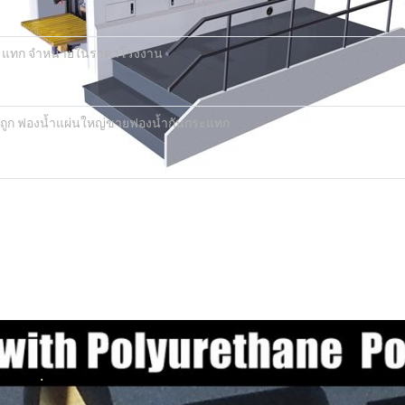
ระแทก จำหน่ายในราคาโรงงาน
าถูก ฟองน้ำแผ่นใหญ่ขายฟองน้ำกันกระแทก
.