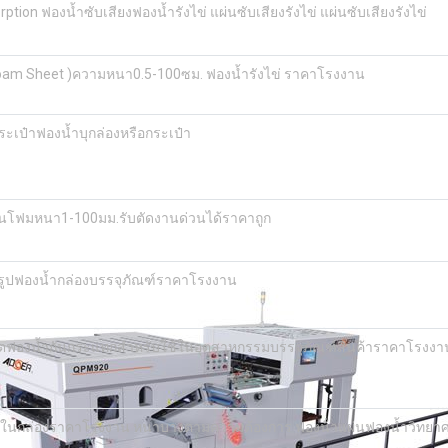
on ฟองน้ำซับเสียงฟองน้ำรังไข่ แผ่นซับเสียงรังไข่ แผ่นซับเสียงรังไข่
oam Sheet )ความหนา0.5-100ซม. ฟองน้ำรังไข่ ราคาโรงงาน
ป๋าฟองน้ำบุกล่องหรือกระเป๋า
่นโฟมหนา1-100มม.รับตัดงานด่วนได้ราคาถูก
รูปฟองน้ำกล่องบรรจุภัณฑ์ราคาโรงงาน
ผลิตฟองน้ำกันกระแทกสำหรับใช้ในอุตสาหกรรมบรรจุภัณฑ์สินค้าราคาโรงงา
ทกในกล่องราคาโรงงาน หนาบางตามความต้องการ ฟองน้ําแผ่นฟองน้ำวิทยา