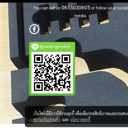
0655030605
You can call us
or follow us at social
media.
@packingprotect
เว็บไซต์นี้มีการใช้งานคุกกี้ เพื่อเพิ่มประสิทธิภาพและประส
ความเป็นส่วนตัว
และ
นโยบายคุกกี้