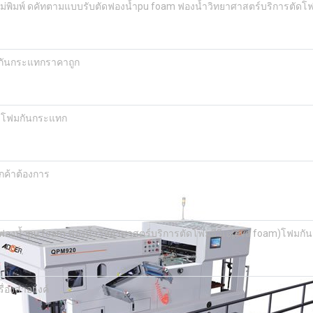
ม่พิมพ์ ดคัทตามแบบรับตัดฟองน้ำpu foam ฟองน้ำวิทยาศาสตร์บริการตัดโฟ
มกันกระแทกราคาถูก
้งโฟมกันกระแทก
กค้าต้องการ
ัดฟองน้ำpu foam ฟองน้ำวิทยาศาสตร์บริการตัดโฟมอีวีเอ(eva foam)โฟมก
ื่องสำอางค์