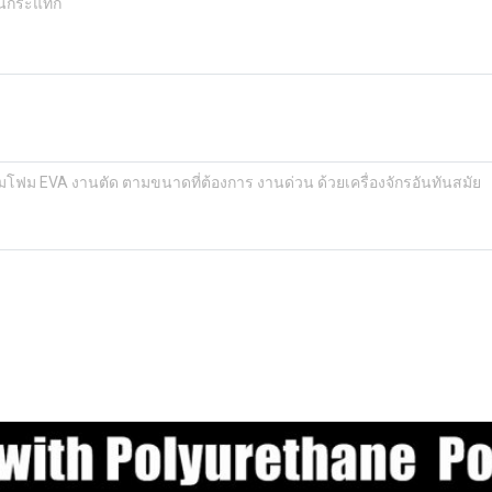
ันกระแทก
มโฟม EVA งานตัด ตามขนาดที่ต้องการ งานด่วน ด้วยเครื่องจักรอันทันสมัย
.