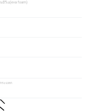
มอีวีเอ(eva foam)
ันกระแทก