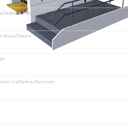
แบบไดคัดฟองน้ำกันกระแทก
 เป็นแผ่นโฟมยาง
epe
ามแบบ รรจุภัณฑ์และกันกระแทก