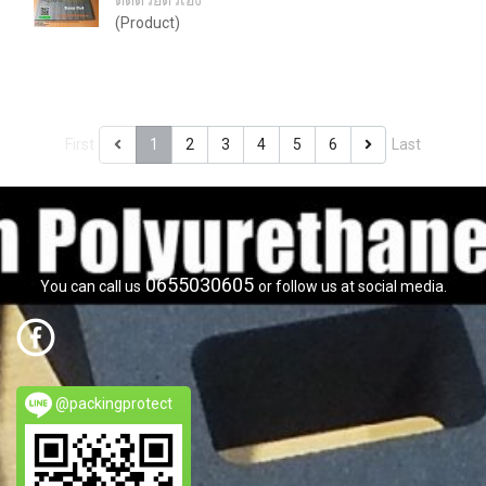
ตัดด้วยตัวเอง
(Product)
First
1
2
3
4
5
6
Last
0655030605
You can call us
or follow us at social media.
@packingprotect