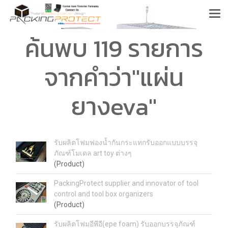
ค้นพบ 119 รายการ
จากคำว่า"แผ่น
ยางeva"
รับผลิตโฟมฟองน้ำกันกระแทกรับออกแบบบรรจุ
ภัณฑ์โมเดล art toy ต่างๆ
(Product)
PackingProtect supplier and innovator of tool
control and tool box organizers
(Product)
รับผลิตโฟมอีพีอี(epe foam) รับออกบรรจุภัณฑ์