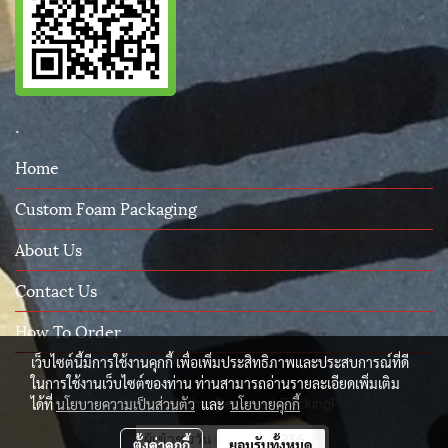
.
Home
Custom Foam Packaging
About Us
Contact Us
How To Order
เว็บไซต์นี้มีการใช้งานคุกกี้ เพื่อเพิ่มประสิทธิภาพและประสบการณ์ที่ดี
ในการใช้งานเว็บไซต์ของท่าน ท่านสามารถอ่านรายละเอียดเพิ่มเติม
ได้ที่
นโยบายความเป็นส่วนตัว
และ
นโยบายคุกกี้
© Copyright 2015 All Rights Reserved. PackingProtect.com
ผู้เข้าชมวันนี้
236
ตั้งค่าคุกกี้
ยอมรับทั้งหมด