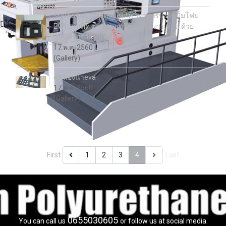
รับผลิตโฟมอีวีเอตามแบบราคาถูกรับงานปั้มโฟม
EVA งานตัด ตามขนาดที่ต้องการ งานด่วน ด้วย
เครื่องจักรอันทันสมัย
17 พ.ค. 2560
(Gallery)
ตัดฟองน้ำeva
17 พ.ค. 2560
(Gallery)
First
1
2
3
4
Last
0655030605
You can call us
or follow us at social media.