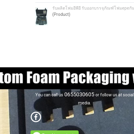
รับผลิตโฟมอีพีอี รับออกบรรจุภัณฑ์โฟมepe
(Product)
0655030605
You can call us
or follow us at social
media.