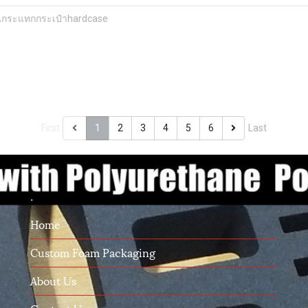
กันกระแทกกระเป๋าhardcase
First
1
2
3
4
5
6
Last
.
Home
Custom Foam Packaging
About Us