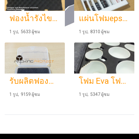
ฟองน้ำรังไขฟองน้ำซับเสียงฟองน้ำสำหรับบุผนังแผ่นซับเสียง PE-Foam
แผ่นโฟมepsกันกระแทก โฟมบรรจุภัษณ์เครื่องสำอางค์
1 รูป, 5633 ผู้ชม
1 รูป, 8310 ผู้ชม
รับผลิตฟองน้ำpuu ตัดโฟมบรรจุภัณฑ์โฟมกันกระแทกราคาถูก
โฟม Eva โฟมยางกันกระแทกออกแบบผลิตตามลูกค้าต้องการ
1 รูป, 9159 ผู้ชม
1 รูป, 5347 ผู้ชม