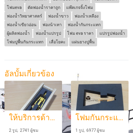
โฟมeva
ตัดฟองน้ำราคาถูก
แพ๊คเกจจิ้งโฟม
ฟองน้ำวิทยาศาสตร์
ฟองน้ำขาว
ฟองน้ำเหลือง
ฟองน้ำเขียวอ่อน
ฟองน้าเทา
ฟองน้ำกันกระแทก
ผู้ผลิตฟองน้ำ
ฟองน้ำแปรรูป
โฟม eva ราคา
แปรรูปฟองน้ำ
โฟมปูพื้นกันกระแทก
เสื่อโยคะ
แผ่นยางปูพื้น
อัลบั้มเกี่ยวข้อง
ให้บริการด้านรับตัดโฟมตัดฟองน้ำ(dicut) ปั๊มโฟมออกแบบแม่พิมพ์ ไดคัทตามแบบรับตัดฟองน้ำpu foam ฟองน้ำวิทยาศาสตร์บริการตัดโฟมอีวีเอ(eva foam)โฟมกันกระแทกโฟมpuตัดโฟมบรรจุภัณฑ์ออกแบบโฟมกันกระแทกยางกันกระแทกสำหรับสินค้ารับผลิตแพคเกจจิ้งโฟมทุกรูปแบบด้วยเครื่องจัก
โฟมกันกระแทกeva แผ่นโฟมยาง eva ราคาถูก
2 รูป, 2741 ผู้ชม
1 รูป, 6977 ผู้ชม