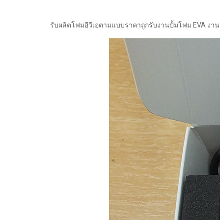
รับผลิตโฟมอีวีเอตามแบบราคาถูกรับงานปั้มโฟม EVA งานตั