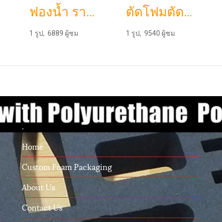
ฟองน้ำ ราคา ถูก รับผลิตฟองน้ำกันกระแทกในกล่องราคาโรงงาน หนาบางตามความต้องการ ฟองน้ําแผ่นฟองน้ำวิทยาศาสตร์
ตัดโฟมตัดฟองน้ำ(dicut) ปั๊มโฟมออกแบบแม่พิมพ์ ดคัทตามแบบรับตัดฟองน้ำpu foam ฟองน้ำวิทยาศาสตร์บริการตัดโฟมอีวีเอ(eva foam)
1 รูป, 6889 ผู้ชม
1 รูป, 9540 ผู้ชม
.
Home
Custom Foam Packaging
About Us
Contact Us