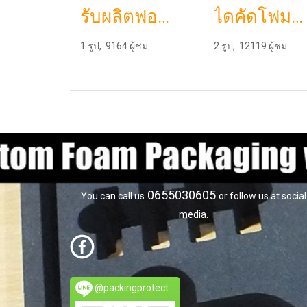
รับผลิตฟองน้ำpuu ตัดโฟมบรรจุภัณฑ์โฟมกันกระแทกราคาถูก
ไดคัดโฟมevaตามแบบ
1 รูป, 9164 ผู้ชม
2 รูป, 12119 ผู้ชม
0655030605
You can call us
or follow us at social
media.
@packingprotect