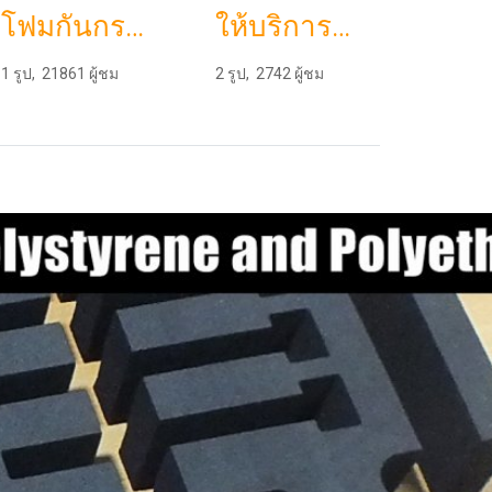
โฟมกันกระแทกกล่องเครื่องมือช่าง
ให้บริการด้านรับตัดโฟมตัดฟองน้ำ(dicut) ปั๊มโฟมออกแบบแม่พิมพ์ ไดคัทตามแบบรับตัดฟองน้ำpu foam ฟองน้ำวิทยาศาสตร์บริการตัดโฟมอีวีเอ(eva foam)โฟมกันกระแทกโฟมpuตัดโฟมบรรจุภัณฑ์ออกแบบโฟมกันกระแทกยางกันกระแทกสำหรับสินค้ารับผลิตแพคเกจจิ้งโฟมทุกรูปแบบด้วยเครื่องจัก
1 รูป, 21861 ผู้ชม
2 รูป, 2742 ผู้ชม