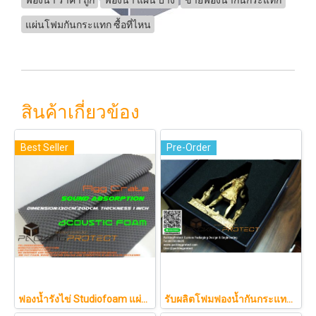
แผ่นโฟมกันกระแทก ซื้อที่ไหน
สินค้าเกี่ยวข้อง
Best Seller
Pre-Order
ฟองน้ำรังไข่ Studiofoam แผ่นซับเสียงห้อง แผ่นซับเสียงรังไข่ แผ่นซับเสียงรังไข่ Acoustic foam สีเทาดำขนาดใหญ่ 125*200ซม.หนา1นิ้วราคา290บาท
รับผลิตโฟมฟองน้ำกันกระแทกรับออกแบบบรรจุภัณฑ์โมเดล art toy ต่างๆ