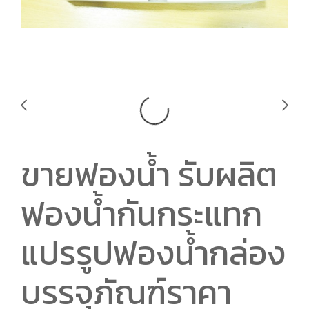
ขายฟองน้ำ รับผลิต
ฟองน้ำกันกระแทก
แปรรูปฟองน้ำกล่อง
บรรจุภัณฑ์ราคา