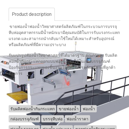
Product description
ขายฟองน้ำฟองน้ำวิทยาศาสตร์ผลิตภัณฑ์ในกระบวนการบรรจุ
หีบห่ออุตสาหกรรมมีน้ำหนักเบามีคุณสมบัติในการรับแรงกระแทก
แรงกด และสามารถนำกลับมาใช้ใหม่ได้เหมาะสำหรับอุปกรณ์
หรือผลิตภัณฑ์ที่มีความเปราะบาง
รับแปรรูปฟองน้ำวิทยาศาสตร์ที่ได้มาตรฐาน คุณภาพสูง รับผลิต
ฟองน้ำกันกระแทกออกแบบฟองน้ำเพื่อใช้ในงานบรรจุภัณฑ์
ป้องกันการกระแทกของชิ้นงานในกล่องบรรจุภัณฑ์ตามที่ลูกค้า
ต้องการ
รับผลิตฟองน้ำกันกระแทก
ขายฟองน้ำ
ฟองน้ำ
กล่องบรรจุภัณฑ์
บรรจุหีบห่อ
ฟองน้ำราคา
ฟองน้ำ ราคา ถูก
ฟองน้ำ แผ่น บาง
ขายฟองน้ำกันกระแทก