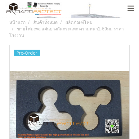
หน้าแรก
สินค้าทั้งหมด
ผลิตภัณฑ์โฟม
ขายโฟมeva แผ่นยางกันกระแทก ความหนา2-50มม.ราคา
โรงงาน
Pre-Order