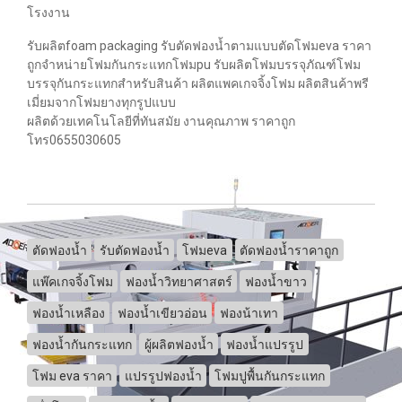
โรงงาน
รับผลิตfoam packaging รับตัดฟองน้ำตามแบบตัดโฟมeva ราคา
ถูกจำหน่ายโฟมกันกระแทกโฟมpu รับผลิตโฟมบรรจุภัณฑ์โฟม
บรรจุกันกระแทกสำหรับสินค้า ผลิตแพคเกจจิ้งโฟม ผลิตสินค้าพรี
เมี่ยมจากโฟมยางทุกรูปแบบ
ผลิตด้วยเทคโนโลยีที่ทันสมัย งานคุณภาพ ราคาถูก
โทร0655030605
ตัดฟองน้ำ
รับตัดฟองน้ำ
โฟมeva
ตัดฟองน้ำราคาถูก
แพ๊คเกจจิ้งโฟม
ฟองน้ำวิทยาศาสตร์
ฟองน้ำขาว
ฟองน้ำเหลือง
ฟองน้ำเขียวอ่อน
ฟองน้าเทา
ฟองน้ำกันกระแทก
ผู้ผลิตฟองน้ำ
ฟองน้ำแปรรูป
โฟม eva ราคา
แปรรูปฟองน้ำ
โฟมปูพื้นกันกระแทก