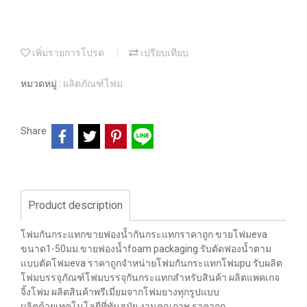
เพิ่มรายการโปรด
เปรียบเทียบ
หมวดหมู่ :
ผลิตภัณฑ์โฟม
Share
Product description
โฟมกันกระแทกขายฟองน้ำกันกระแทกราคาถูก ขายโฟมeva
ขนาด1-50มม.ขายฟองน้ำfoam packaging รับตัดฟองน้ำตาม
แบบตัดโฟมeva ราคาถูกจำหน่ายโฟมกันกระแทกโฟมpu รับผลิต
โฟมบรรจุภัณฑ์โฟมบรรจุกันกระแทกสำหรับสินค้า ผลิตแพคเกจ
จิ้งโฟม ผลิตสินค้าพรีเมี่ยมจากโฟมยางทุกรูปแบบ
ผลิตด้วยเทคโนโลยีที่ทันสมัย งานคุณภาพ ราคาถูก