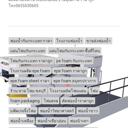
โทร0655030605
ฟองน้ำกันกระแทก ราคา
โรงงานฟองน้ำ
ขายส่งฟองน้ำ
แผ่นโฟมกันกระแทก
แผ่นโฟมกันกระแทก ซื้อที่ไหน
โฟมกันกระแทก ราคาถูก
pe foam กันกระแทก
โรงงานผลิต epe foam
epe foam ราคาถูก
epe foam sheet ราคา
epe foam สมุทรปราการ
ร้าน ขาย โฟม ชลบุรี
โรงงานผลิตโฟมแผ่น
โฟม
foam packaging
โฟมeva
ตัดฟองน้ำราคาถูก
แพ๊คเกจจิ้งโฟม
ฟองน้ำวิทยาศาสตร์
ฟองน้ำขาว
ฟองน้ำเหลือง
ฟองน้ำเขียวอ่อน
ฟองน้าเทา