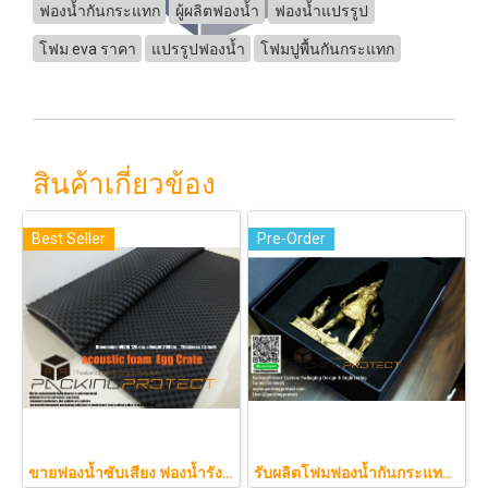
ฟองน้ำกันกระแทก
ผู้ผลิตฟองน้ำ
ฟองน้ำแปรรูป
โฟม eva ราคา
แปรรูปฟองน้ำ
โฟมปูพื้นกันกระแทก
สินค้าเกี่ยวข้อง
Best Seller
Pre-Order
ขายฟองน้ำซับเสียง ฟองน้ำรังไข่ แผ่นซับเสียงห้อง ราคาถูกฟองน้ำรังไข่ แผ่นซับเสียงรังไข่ แผ่นซับเสียงรังไข่ Acoustic foam สีเทาดำขนาดใหญ่ 130*200ซม.หนา1.5นิ้วราคา350บาท(copy)
รับผลิตโฟมฟองน้ำกันกระแทกรับออกแบบบรรจุภัณฑ์โมเดล art toy ต่างๆ