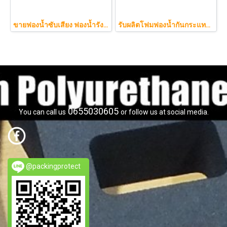
ขายฟองน้ำซับเสียง ฟองน้ำรังไข่ แผ่นซับเสียงห้อง ราคาถูกฟองน้ำรังไข่ แผ่นซับเสียงรังไข่ แผ่นซับเสียงรังไข่ Acoustic foam สีเ
รับผลิตโฟมฟองน้ำกันกระแทกรับออกแบบบรรจุภัณฑ์โมเดล art toy ต่างๆ
0655030605
You can call us
or follow us at social media.
@packingprotect