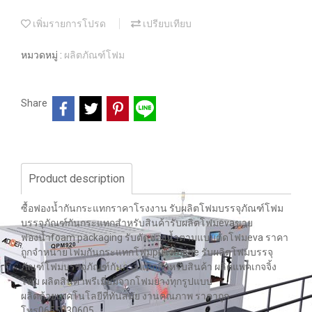
เพิ่มรายการโปรด
เปรียบเทียบ
หมวดหมู่ :
ผลิตภัณฑ์โฟม
Share
Product description
ซื้อฟองน้ำกันกระแทกราคาโรงงาน รับผลิตโฟมบรรจุภัณฑ์โฟม
บรรจุภัณฑ์กันกระแทกสำหรับสินค้ารับผลิตโฟมevaขาย
ฟองน้ำfoam packaging รับตัดฟองน้ำตามแบบตัดโฟมeva ราคา
ถูกจำหน่ายโฟมกันกระแทกโฟมpuโฟมepe รับผลิตโฟมบรรจุ
ภัณฑ์โฟมบรรจุภัณฑ์กันกระแทกสำหรับสินค้า ผลิตแพคเกจจิ้ง
โฟม ผลิตสินค้าพรีเมี่ยมจากโฟมยางทุกรูปแบบ
ผลิตด้วยเทคโนโลยีที่ทันสมัย งานคุณภาพ ราคาถูก
โทร0655030605