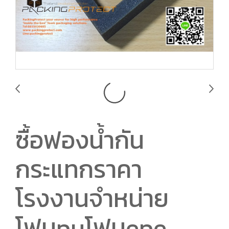
ซื้อฟองน้ำกัน
กระแทกราคา
โรงงานจำหน่าย
โฟมpuโฟมepe