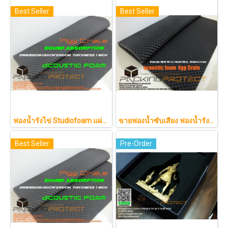
Best Seller
Best Seller
ฟองน้ำรังไข่ Studiofoam แผ่นซับเสียงห้อง แผ่นซับเสียงรังไข่ แผ่นซับเสียงรังไข่ Acoustic foam สีเทาดำขนาดใหญ่ 125*200ซม.หนา1นิ้วราคา290บาท
ขายฟองน้ำซับเสียง ฟองน้ำรังไข่ แผ่นซับเสียงห้อง ราคาถูกฟองน้ำรังไข่ แผ่นซับเสียงรังไข่ แผ่นซับเสียงรังไข่ Acoustic foam สีเทาดำขนาดใหญ่ 130*200ซม.หนา1.5นิ้วราคา350บาท(copy)
Best Seller
Pre-Order