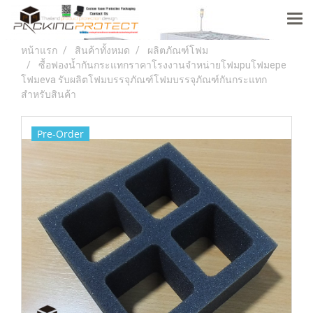
หน้าแรก
สินค้าทั้งหมด
ผลิตภัณฑ์โฟม
ซื้อฟองน้ำกันกระแทกราคาโรงงานจำหน่ายโฟมpuโฟมepe
โฟมeva รับผลิตโฟมบรรจุภัณฑ์โฟมบรรจุภัณฑ์กันกระแทก
สำหรับสินค้า
Pre-Order