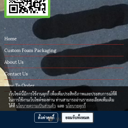
.
Home
Custom Foam Packaging
About Us
Contact Us
How To Order
เว็บไซต์นี้มีการใช้งานคุกกี้ เพื่อเพิ่มประสิทธิภาพและประสบการณ์ที่ดี
ในการใช้งานเว็บไซต์ของท่าน ท่านสามารถอ่านรายละเอียดเพิ่มเติม
ได้ที่
นโยบายความเป็นส่วนตัว
และ
นโยบายคุกกี้
© Copyright 2015 All Rights Reserved. PackingProtect.com
ผู้เข้าชมวันนี้
328
ตั้งค่าคุกกี้
ยอมรับทั้งหมด
Message Us
Powered by
MakeWebEasy.com