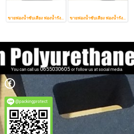
ขายฟองน้ำซับเสียง ฟองน้ำรังไข่ แผ่นซับเสียงห้อง ราคาถูกฟองน้ำรังไข่ แผ่นซับเสียงรังไข่ แผ่นซับเสียงรังไข่ Acoustic foam สีเ
ขายฟองน้ำซับเสียง ฟองน้ำรังไข่ แผ่นซับเสียงห้อง ราคาถูกฟองน้ำรังไข่ แผ่นซับเสียงรังไข่ แผ่นซับเสียงรังไข่ Acoustic foam สีเทาดำขนาดใหญ่ 130*200ซม.หนา1.5นิ้วราคา350บาท(copy)
0655030605
You can call us
or follow us at social media.
@packingprotect