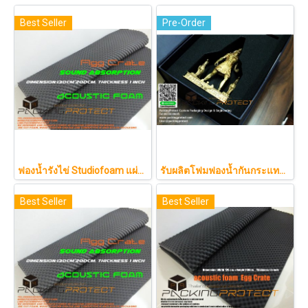
Best Seller
Pre-Order
ฟองน้ำรังไข่ Studiofoam แผ่นซับเสียงห้อง แผ่นซับเสียงรังไข่ แผ่นซับเสียงรังไข่ Acoustic foam สีเทาดำขนาดใหญ่ 125*200ซม.หนา1นิ้วราคา290บาท
รับผลิตโฟมฟองน้ำกันกระแทกรับออกแบบบรรจุภัณฑ์โมเดล art toy ต่างๆ
Best Seller
Best Seller