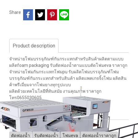
Share
Product description
จำหน่ายโฟมบรรจุภัณฑ์กันกระแทกสำหรับสินค้าผลิตตามแบบ
ผลิตfoam packaging รับตัดฟองน้ำตามแบบตัดโฟมeva ราคาถูก
จำหน่ายโฟมกันกระแทกโฟมpu รับผลิตโฟมบรรจุภัณฑ์โฟม
บรรจุภัณฑ์กันกระแทกสำหรับสินค้า ผลิตแพคเกจจิ้งโฟม ผลิตสิน
ค้าพรีเมี่ยมจากโฟมยางทุกรูปแบบ
ผลิตด้วยเทคโนโลยีที่ทันสมัย งานคุณภาพ ราคาถูก
โทร0655030605
ตัดฟองน้ำ
รับตัดฟองน้ำ
โฟมeva
ตัดฟองน้ำราคาถูก