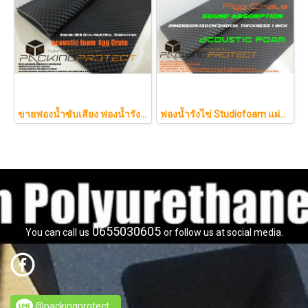
ขายฟองน้ำซับเสียง ฟองน้ำรังไข่ แผ่นซับเสียงห้อง ราคาถูกฟองน้ำรังไข่ แผ่นซับเสียงรังไข่ แผ่นซับเสียงรังไข่ Acoustic foam สีเทาดำขนาดใหญ่ 130*200ซม.หนา1.5นิ้วราคา350บาท(copy)
ฟองน้ำรังไข่ Studiofoam แผ่นซับเสียงห้อง แผ่นซับเสียงรังไข่ แผ่นซับเสียงรังไข่ Acoustic foam สีเทาดำขนาดใหญ่ 125*200ซม.หนา1นิ้วราคา290บาท
0655030605
You can call us
or follow us at social media.
@packingprotect