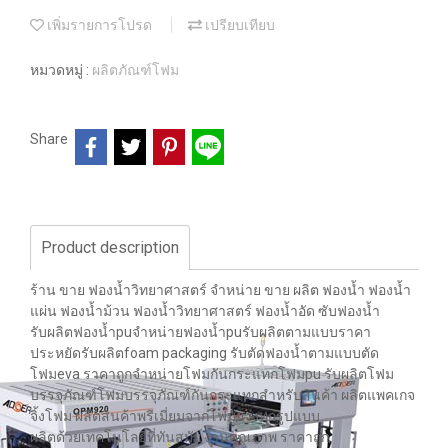
เพิ่มรายการโปรด
เปรียบเทียบ
หมวดหมู่ :
ผลิตภัณฑ์โฟม
Share
Product description
ร้าน ขาย ฟองน้ำวิทยาศาสตร์ จำหน่าย ขาย ผลิต ฟองน้ำ ฟองน้ำ
แผ่น ฟองน้ำม้วน ฟองน้ำวิทยาศาสตร์ ฟองน้ำอัด ซับฟองน้ำ
รับผลิตฟองน้ำpuจำหน่ายฟองน้ำpuรับผลิตตามแบบราคา
ประหยัดรับผลิตfoam packaging รับตัดฟองน้ำตามแบบตัด
โฟมeva ราคาถูกจำหน่ายโฟมกันกระแทกโฟมpu รับผลิตโฟม
บรรจุภัณฑ์โฟมบรรจุภัณฑ์กันกระแทกสำหรับสินค้า ผลิตแพคเกจ
จิ้งโฟม ผลิตสินค้าพรีเมี่ยมจากโฟมยางทุกรูปแบบ
ผลิตด้วยเทคโนโลยีที่ทันสมัย งานคุณภาพ ราคาถูก