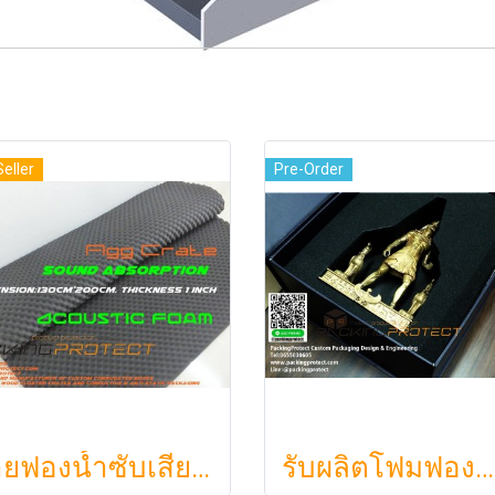
Seller
Pre-Order
ขายฟองน้ำซับเสียง ฟองน้ำรังไข่ แผ่นซับเสียงห้อง ราคาถูกฟองน้ำรังไข่ แผ่นซับเสียงรังไข่ แผ่นซับเสียงรังไข่ Acoustic foam สีเ
รับผลิตโฟมฟองน้ำกันกระแทกรับออกแบบบรรจุภัณฑ์โมเดล art toy ต่างๆ