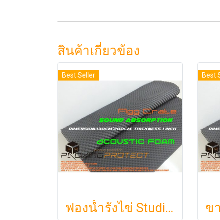
สินค้าเกี่ยวข้อง
Best Seller
Best 
ฟองน้ำรังไข่ Studiofoam แผ่นซับเสียงห้อง แผ่นซับเสียงรังไข่ แผ่นซับเสียงรังไข่ Acoustic foam สีเทาดำขนาดใหญ่ 125*200ซม.หนา1นิ้วราคา290บาท