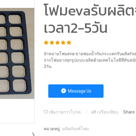
โฟมevaรับผลิตจ
เวลา2-5วัน
จำหน่ายโฟมeva ขายฟองน้ำกันกระแทกรับผลิตfoam 
จากโฟมยางทุกรูปแบบ ผลิตด้วยเทคโนโลยีที่ทันส
3วัน
Message Us
เพิ่มรายการโปรด
เปรียบเทียบ
Share
หมวดหมู่ :
ผลิตภัณฑ์โฟม