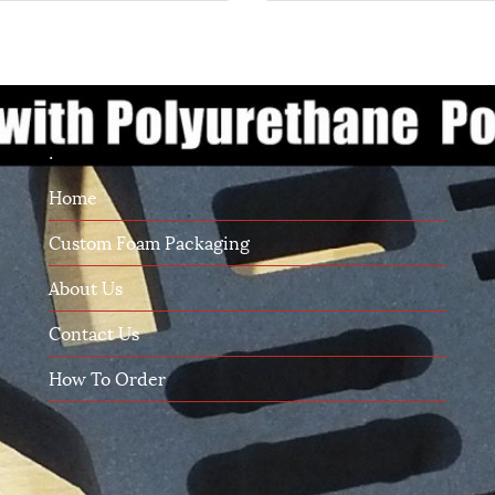
.
Home
Custom Foam Packaging
About Us
Contact Us
How To Order