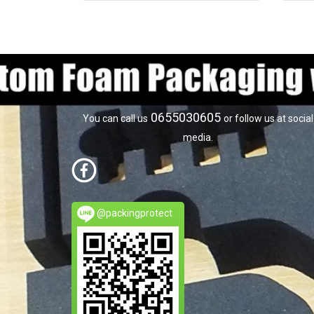
0655030605
You can call us
or follow us at social
media.
@packingprotect