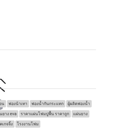
่อน
ฟองน้าเทา
ฟองน้ำกันกระแทก
ผู้ผลิตฟองน้ำ
นยาง eva
ราคาแผ่นโฟมปูพื้น ราคาถูก
แผ่นยาง
เกจจิ้ง
โรงงานโฟม