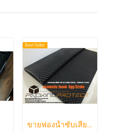
Best Seller
ขายฟองน้ำซับเสียง ฟองน้ำรังไข่ แผ่นซับเสียงห้อง ราคาถูกฟองน้ำรังไข่ แผ่นซับเสียงรังไข่ แผ่นซับเสียงรังไข่ Acoustic foam สีเทาดำขนาดใหญ่ 130*200ซม.หนา1.5นิ้วราคา350บาท(copy)