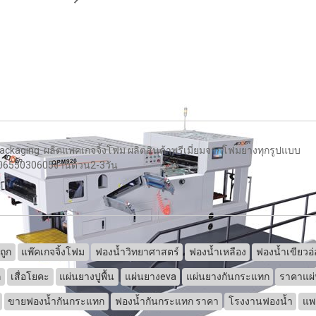
kaging ผลิตแพคเกจจิ้งโฟม ผลิตสินค้าพรีเมี่ยมจากโฟมยางทุกรูปแบบ
ทร0655030605งานด่วน2-3วัน
ถูก
แพ๊คเกจจิ้งโฟม
ฟองน้ำวิทยาศาสตร์
ฟองน้ำเหลือง
ฟองน้ำเขียวอ
ก
เสื่อโยคะ
แผ่นยางปูพื้น
แผ่นยางeva
แผ่นยางกันกระแทก
ราคาแผ่
ขายฟองน้ำกันกระแทก
ฟองน้ำกันกระแทก ราคา
โรงงานฟองน้ำ
แพค