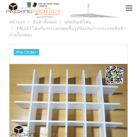
หน้าแรก
สินค้าทั้งหมด
ผลิตภัณฑ์โฟม
PALLETโฟมกันกระแทกepsขึ้นรูปป้องกันการกระแทกสินค้า
ภายในกล่อง
Pre-Order