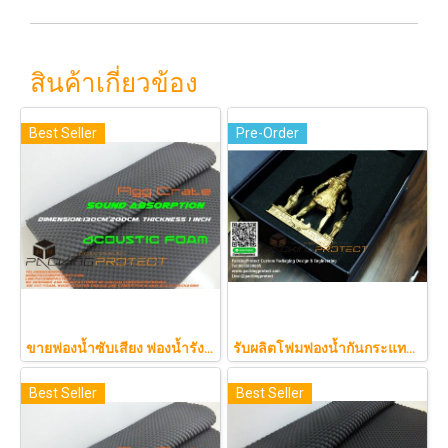
สินค้าเกี่ยวข้อง
Best Seller
Pre-Order
ขายฟองน้ำซับเสียง ฟองน้ำรังไข่ แผ่นซับเสียงห้อง ราคาถูกฟองน้ำรังไข่ แผ่นซับเสียงรังไข่ แผ่นซับเสียงรังไข่ Acoustic foam สีเ
รับผลิตโฟมฟองน้ำกันกระแทกรับออกแบบบรรจุภัณฑ์โมเดล art toy ต่างๆ
Best Seller
Best Seller