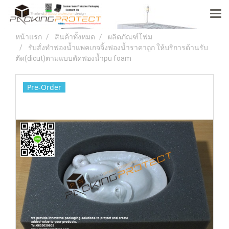
หน้าแรก
สินค้าทั้งหมด
ผลิตภัณฑ์โฟม
รับสั่งทำฟองน้ำแพคเกจจิ้งฟองน้ำราคาถูก ให้บริการด้านรับ
ตัด(dicut)ตามแบบตัดฟองน้ำpu foam
Pre-Order