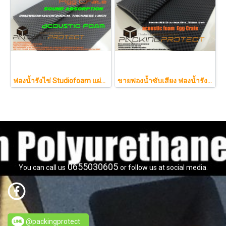
ฟองน้ำรังไข่ Studiofoam แผ่นซับเสียงห้อง แผ่นซับเสียงรังไข่ แผ่นซับเสียงรังไข่ Acoustic foam สีเทาดำขนาดใหญ่ 125*200ซม.หนา1นิ้วราคา290บาท
ขายฟองน้ำซับเสียง ฟองน้ำรังไข่ แผ่นซับเสียงห้อง ราคาถูกฟองน้ำรังไข่ แผ่นซับเสียงรังไข่ แผ่นซับเสียงรังไข่ Acoustic foam สีเทาดำขนาดใหญ่ 130*200ซม.หนา1.5นิ้วราคา350บาท(copy)
0655030605
You can call us
or follow us at social media.
@packingprotect