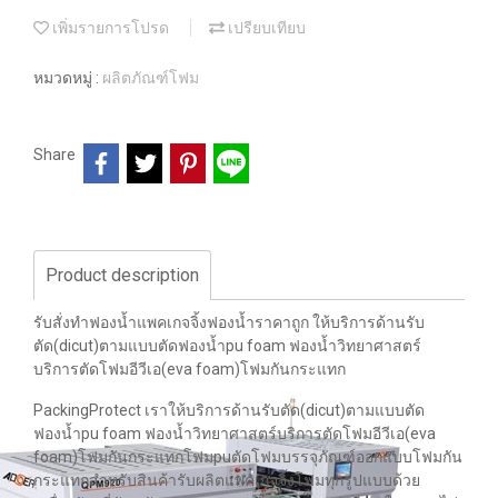
เพิ่มรายการโปรด
เปรียบเทียบ
หมวดหมู่ :
ผลิตภัณฑ์โฟม
Share
Product description
รับสั่งทำฟองน้ำแพคเกจจิ้งฟองน้ำราคาถูก ให้บริการด้านรับ
ตัด(dicut)ตามแบบตัดฟองน้ำpu foam ฟองน้ำวิทยาศาสตร์
บริการตัดโฟมอีวีเอ(eva foam)โฟมกันกระแทก
PackingProtect เราให้บริการด้านรับตัด(dicut)ตามแบบตัด
ฟองน้ำpu foam ฟองน้ำวิทยาศาสตร์บริการตัดโฟมอีวีเอ(eva
foam)โฟมกันกระแทกโฟมpuตัดโฟมบรรจุภัณฑ์ออกแบบโฟมกัน
กระแทกสำหรับสินค้ารับผลิตแพคเกจจิ้งโฟมทุกรูปแบบด้วย