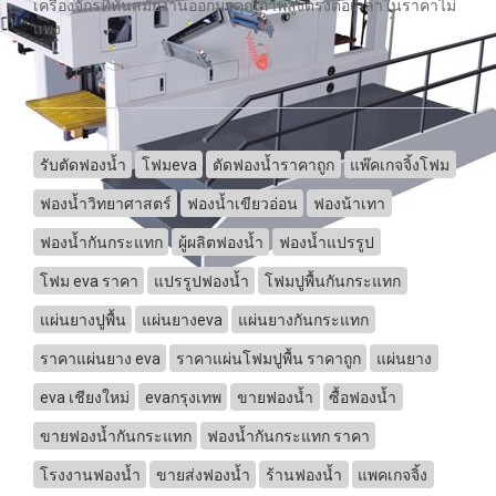
เครื่องจักรที่ทันสมัยงานออกมาคุณภาพสูงตรงต่อเวลาในราคาไม่
แพง
รับตัดฟองน้ำ
โฟมeva
ตัดฟองน้ำราคาถูก
แพ๊คเกจจิ้งโฟม
ฟองน้ำวิทยาศาสตร์
ฟองน้ำเขียวอ่อน
ฟองน้าเทา
ฟองน้ำกันกระแทก
ผู้ผลิตฟองน้ำ
ฟองน้ำแปรรูป
โฟม eva ราคา
แปรรูปฟองน้ำ
โฟมปูพื้นกันกระแทก
แผ่นยางปูพื้น
แผ่นยางeva
แผ่นยางกันกระแทก
ราคาแผ่นยาง eva
ราคาแผ่นโฟมปูพื้น ราคาถูก
แผ่นยาง
eva เชียงใหม่
evaกรุงเทพ
ขายฟองน้ำ
ซื้อฟองน้ำ
ขายฟองน้ำกันกระแทก
ฟองน้ำกันกระแทก ราคา
โรงงานฟองน้ำ
ขายส่งฟองน้ำ
ร้านฟองน้ำ
แพคเกจจิ้ง