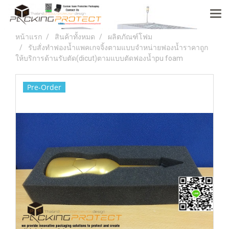
หน้าแรก
สินค้าทั้งหมด
ผลิตภัณฑ์โฟม
รับสั่งทำฟองน้ำแพคเกจจิ้งตามแบบจำหน่ายฟองน้ำราคาถูก
ให้บริการด้านรับตัด(dicut)ตามแบบตัดฟองน้ำpu foam
Pre-Order