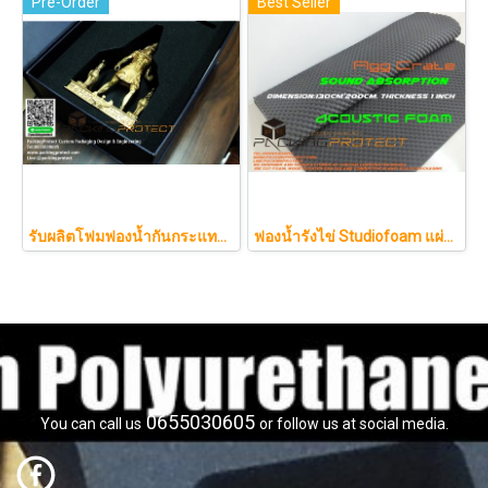
Pre-Order
Best Seller
รับผลิตโฟมฟองน้ำกันกระแทกรับออกแบบบรรจุภัณฑ์โมเดล art toy ต่างๆ
ฟองน้ำรังไข่ Studiofoam แผ่นซับเสียงห้อง แผ่นซับเสียงรังไข่ แผ่นซับเสียงรังไข่ Acoustic foam สีเทาดำขนาดใหญ่ 125*200ซม.หนา1นิ้วราคา290บาท
0655030605
You can call us
or follow us at social media.