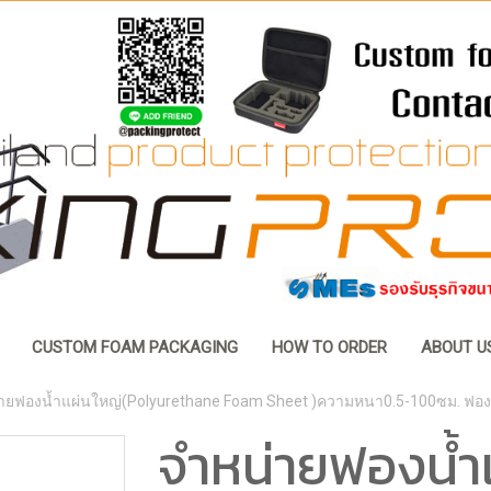
CUSTOM FOAM PACKAGING
HOW TO ORDER
ABOUT U
ายฟองน้ำแผ่นใหญ่(Polyurethane Foam Sheet )ความหนา0.5-100ซม. ฟอง
จำหน่ายฟองน้ำ