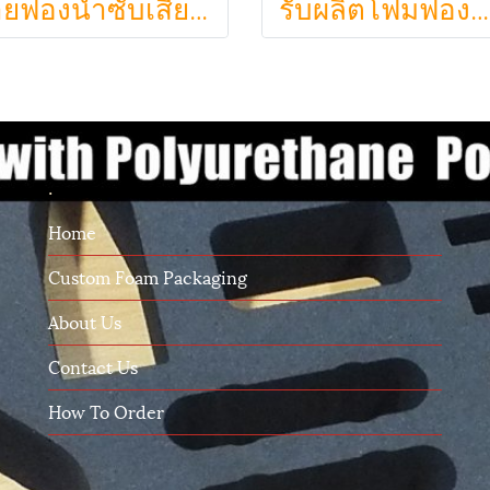
ขายฟองน้ำซับเสียง ฟองน้ำรังไข่ แผ่นซับเสียงห้อง ราคาถูกฟองน้ำรังไข่ แผ่นซับเสียงรังไข่ แผ่นซับเสียงรังไข่ Acoustic foam สีเทาดำขนาดใหญ่ 130*200ซม.หนา1.5นิ้วราคา350บาท(copy)
รับผลิตโฟมฟองน้ำกันกระแทกรับออกแบบบรรจุภัณฑ์โมเดล art toy ต่างๆ
.
Home
Custom Foam Packaging
About Us
Contact Us
How To Order