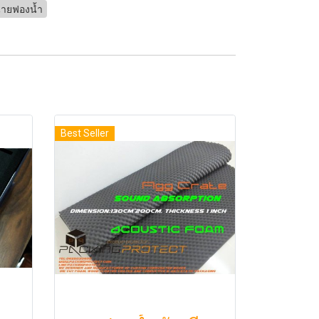
่ายฟองน้ำ
Best Seller