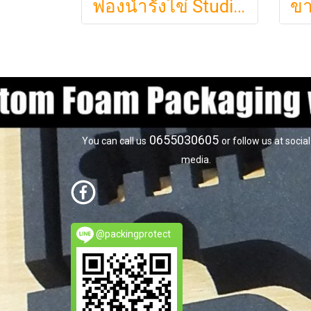
ฟองน้ำรังไข่ Studiofoam แผ่นซับเสียงห้อง แผ่นซับเสียงรังไข่ แผ่นซับเสียงรังไข่ Acoustic foam สีเทาดำขนาดใหญ่ 125*200ซม.หนา1นิ้วราคา290บาท
0655030605
You can call us
or follow us at social
media.
@packingprotect