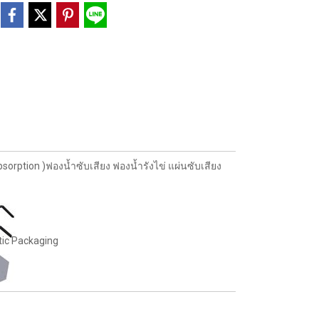
ption )ฟองน้ำซับเสียง ฟองน้ำรังไข่ แผ่นซับเสียง
tic Packaging