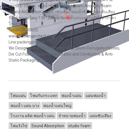
หนา0.5-100ซม. ฟองน้ำรังไข่ (studio foam Acoustic Foam
Sound Absorption )ฟองน้ำซับเสียง ฟองน้ำรังไข่ แผ่นซับเสียง
รังไข่ ขนาดใหญ่ 130*200ซม.จัดส่งทั้วประเทศไม่มีขั้นต่ำราคา
โรงงาน
Tel:0655030605
www.packingprotect.com
Line:packingprotect
We Designer and Manufacturer of Custom Corrugated Boxes,
Die Cut Foam, Wood Floater Crates and Conductive & Anti-
Static Packaging
โฟมแผ่น
โฟมกันกระแทก
ฟองน้ำแผ่น
แผ่นฟองน้ำ
ฟองน้ำ แผ่น บาง
ฟองน้ำแผ่นใหญ่
โรงงาน ผลิต ฟองน้ำ แผ่น
จำหน่ายฟองน้ำ
แผ่นซับเสียง
โฟมรังไข่
Sound Absorption
studio foam