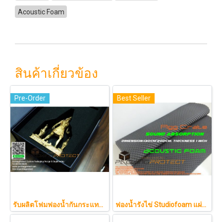
Acoustic Foam
สินค้าเกี่ยวข้อง
Pre-Order
Best Seller
รับผลิตโฟมฟองน้ำกันกระแทกรับออกแบบบรรจุภัณฑ์โมเดล art toy ต่างๆ
ฟองน้ำรังไข่ Studiofoam แผ่นซับเสียงห้อง แผ่นซับเสียงรังไข่ แผ่นซับเสียงรังไข่ Acoustic foam สีเทาดำขนาดใหญ่ 125*200ซม.หนา1นิ้วราคา290บาท