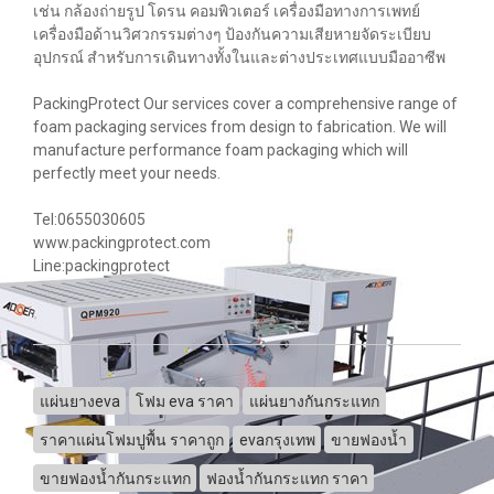
เช่น กล้องถ่ายรูป โดรน คอมพิวเตอร์ เครื่องมือทางการเพทย์
เครื่องมือด้านวิศวกรรมต่างๆ ป้องกันความเสียหายจัดระเบียบ
อุปกรณ์ สำหรับการเดินทางทั้งในและต่างประเทศแบบมืออาซีพ
PackingProtect Our services cover a comprehensive range of
foam packaging services from design to fabrication. We will
manufacture performance foam packaging which will
perfectly meet your needs.
Tel:0655030605
www.packingprotect.com
Line:packingprotect
แผ่นยางeva
โฟม eva ราคา
แผ่นยางกันกระแทก
ราคาแผ่นโฟมปูพื้น ราคาถูก
evaกรุงเทพ
ขายฟองน้ำ
ขายฟองน้ำกันกระแทก
ฟองน้ำกันกระแทก ราคา