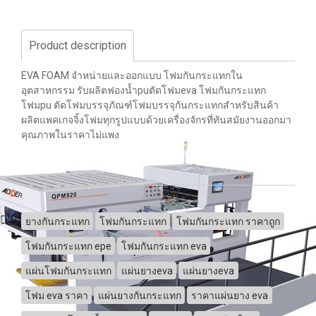
Product description
EVA FOAM จำหน่ายและออกแบบ โฟมกันกระแทกใน
อุตสาหกรรม รับผลิตฟองน้ำpuตัดโฟมeva โฟมกันกระแทก
โฟมpu ตัดโฟมบรรจุภัณฑ์โฟมบรรจุกันกระแทกสำหรับสินค้า
ผลิตแพคเกจจิ้งโฟมทุกรูปแบบด้วยเครื่องจักรที่ทันสมัยงานออกมา
คุณภาพในราคาไม่แพง
ยางกันกระแทก
โฟมกันกระแทก
โฟมกันกระแทก ราคาถูก
โฟมกันกระแทก epe
โฟมกันกระแทก eva
แผ่นโฟมกันกระแทก
แผ่นยางeva
แผ่นยางeva
โฟม eva ราคา
แผ่นยางกันกระแทก
ราคาแผ่นยาง eva