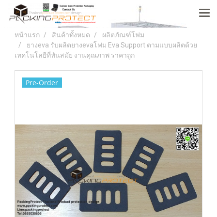
หน้าแรก
สินค้าทั้งหมด
ผลิตภัณฑ์โฟม
ยางeva รับผลิตยางevaโฟม Eva Support ตามแบบผลิตด้วย
เทคโนโลยีที่ทันสมัย งานคุณภาพ ราคาถูก
Pre-Order