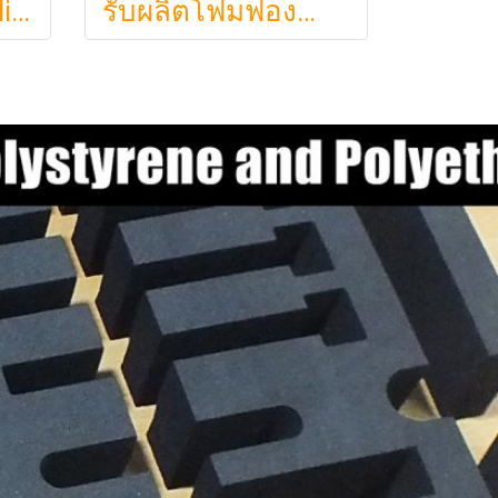
ฟองน้ำรังไข่ Studiofoam แผ่นซับเสียงห้อง แผ่นซับเสียงรังไข่ แผ่นซับเสียงรังไข่ Acoustic foam สีเทาดำขนาดใหญ่ 125*200ซม.หนา1นิ้วราคา290บาท
รับผลิตโฟมฟองน้ำกันกระแทกรับออกแบบบรรจุภัณฑ์โมเดล art toy ต่างๆ