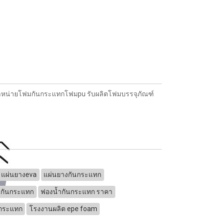
จำหน่ายโฟมกันกระแทกโฟมpu รับผลิตโฟมบรรจุภัณฑ์
แผ่นยางeva
แผ่นยางกันกระแทก
ำกันกระแทก
ฟองน้ำกันกระแทก ราคา
นกระแทก
โรงงานผลิต epe foam