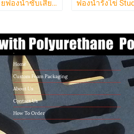
ขายฟองน้ำซับเสียง ฟองน้ำรังไข่ แผ่นซับเสียงห้อง ราคาถูกฟองน้ำรังไข่ แผ่นซับเสียงรังไข่ แผ่นซับเสียงรังไข่ Acoustic foam สีเทาดำขนาดใหญ่ 130*200ซม.หนา1.5นิ้วราคา350บาท(copy)
.
Home
Custom Foam Packaging
About Us
Contact Us
How To Order