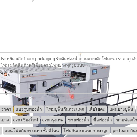
ประหยัด ผลิตfoam packaging รับตัดฟองน้ำตามแบบตัดโฟมeva ราคาถูก
งโฟม ผลิตสินค้าพรีเมี่ยมจากโฟมยางทุกรูปแบบ
ทร0655030605
a ราคา
แปรรูปฟองน้ำ
โฟมปูพื้นกันกระแทก
เสื่อโยคะ
แผ่นยางปูพื้น
่นยาง
eva เชียงใหม่
evaกรุงเทพ
ขายฟองน้ำ
ซื้อฟองน้ำ
ขายฟองน้
ก
แผ่นโฟมกันกระแทก ซื้อที่ไหน
โฟมกันกระแทก ราคาถูก
pe foam กั