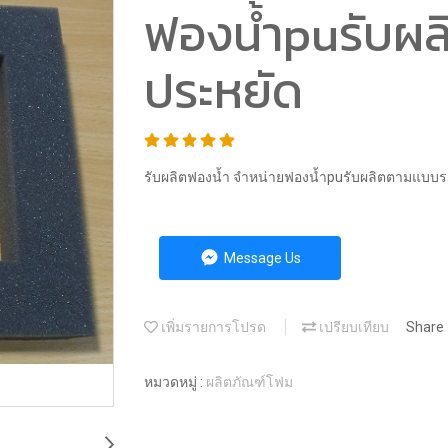
ฟองน้ำpuรับผ
ประหยัด
รับผลิตฟองน้ำ จำหน่ายฟองน้ำpuรับผลิตตามแบบ
Message Us
เพิ่มรายการโปรด
เปรียบเทียบ
Share
หมวดหมู่ :
ผลิตภัณฑ์โฟม