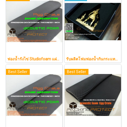
ฟองน้ำรังไข่ Studiofoam แผ่นซับเสียงห้อง แผ่นซับเสียงรังไข่ แผ่นซับเสียงรังไข่ Acoustic foam สีเทาดำขนาดใหญ่ 125*200ซม.หนา1นิ้วราคา290บาท
รับผลิตโฟมฟองน้ำกันกระแทกรับออกแบบบรรจุภัณฑ์โมเดล art toy ต่างๆ
Best Seller
Best Seller