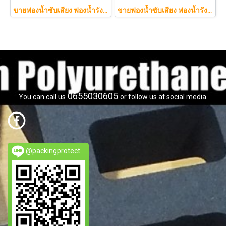
ขายฟองน้ำซับเสียง ฟองน้ำรังไข่ แผ่นซับเสียงห้อง ราคาถูกฟองน้ำรังไข่ แผ่นซับเสียงรังไข่ แผ่นซับเสียงรังไข่ Acoustic foam สีเ
ขายฟองน้ำซับเสียง ฟองน้ำรังไข่ แผ่นซับเสียงห้อง ราคาถูกฟองน้ำรังไข่ แผ่นซับเสียงรังไข่ แผ่นซับเสียงรังไข่ Acoustic foam สีเทาดำขนาดใหญ่ 130*200ซม.หนา1.5นิ้วราคา350บาท(copy)
0655030605
You can call us
or follow us at social media.
@packingprotect