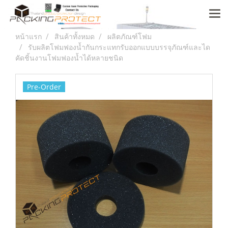
หน้าแรก
สินค้าทั้งหมด
ผลิตภัณฑ์โฟม
รับผลิตโฟมฟองน้ำกันกระแทกรับออกแบบบรรจุภัณฑ์และได
คัดชิ้นงานโฟมฟองน้ำได้หลายชนิด
Pre-Order