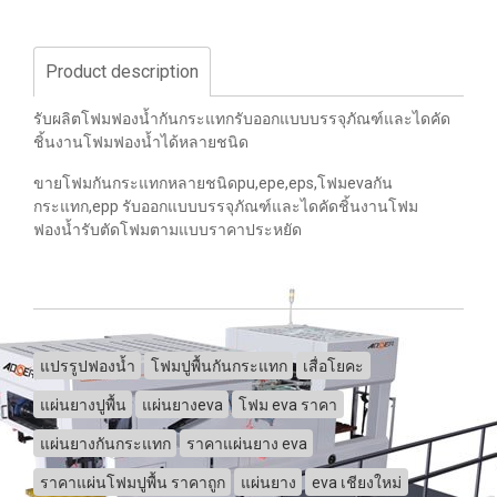
Product description
รับผลิตโฟมฟองน้ำกันกระแทกรับออกแบบบรรจุภัณฑ์และไดคัด
ชิ้นงานโฟมฟองน้ำได้หลายชนิด
ขายโฟมกันกระแทกหลายชนิดpu,epe,eps,โฟมevaกัน
กระแทก,epp รับออกแบบบรรจุภัณฑ์และไดคัดชิ้นงานโฟม
ฟองน้ำรับตัดโฟมตามแบบราคาประหยัด
แปรรูปฟองน้ำ
โฟมปูพื้นกันกระแทก
เสื่อโยคะ
แผ่นยางปูพื้น
แผ่นยางeva
โฟม eva ราคา
แผ่นยางกันกระแทก
ราคาแผ่นยาง eva
ราคาแผ่นโฟมปูพื้น ราคาถูก
แผ่นยาง
eva เชียงใหม่