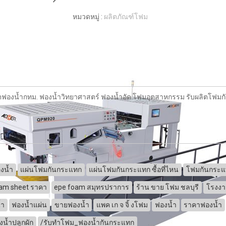
หมวดหมู่ :
ผลิตภัณฑ์โฟม
ฟองน้ำกทม. ฟองน้ำวิทยาศาสตร์ ฟองน้ำอัด โฟมอุตสาหกรรม รับผลิตโฟม
งน้ำ
แผ่นโฟมกันกระแทก
แผ่นโฟมกันกระแทก ซื้อที่ไหน
โฟมกันกระแ
am sheet ราคา
epe foam สมุทรปราการ
ร้าน ขาย โฟม ชลบุรี
โรงงา
้ำ
ฟองน้ำแผ่น
ขายฟองน้ำ
แพค เก จ จิ้ งโฟม
ฟองน้ำ
ราคาฟองน้ำ
งน้ำปลูกผัก
/รับทำโฟม_ฟองน้ำกันกระแทก