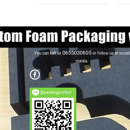
0655030605
You can call us
or follow us at social
media.
@packingprotect