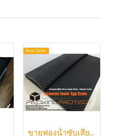
Best Seller
ขายฟองน้ำซับเสียง ฟองน้ำรังไข่ แผ่นซับเสียงห้อง ราคาถูกฟองน้ำรังไข่ แผ่นซับเสียงรังไข่ แผ่นซับเสียงรังไข่ Acoustic foam สีเทาดำขนาดใหญ่ 130*200ซม.หนา1.5นิ้วราคา350บาท(copy)