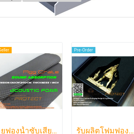
Seller
Pre-Order
ขายฟองน้ำซับเสียง ฟองน้ำรังไข่ แผ่นซับเสียงห้อง ราคาถูกฟองน้ำรังไข่ แผ่นซับเสียงรังไข่ แผ่นซับเสียงรังไข่ Acoustic foam สีเ
รับผลิตโฟมฟองน้ำกันกระแทกรับออกแบบบรรจุภัณฑ์โมเดล art toy ต่างๆ