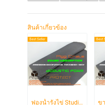
สินค้าเกี่ยวข้อง
Best Seller
Best 
ฟองน้ำรังไข่ Studiofoam แผ่นซับเสียงห้อง แผ่นซับเสียงรังไข่ แผ่นซับเสียงรังไข่ Acoustic foam สีเทาดำขนาดใหญ่ 125*200ซม.หนา1นิ้วราคา290บาท