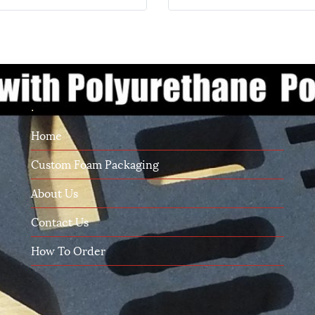
.
Home
Custom Foam Packaging
About Us
Contact Us
How To Order