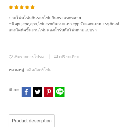
ขายโฟมโฟมกันรอยโฟมกันกระแทกหลาย
ชนิดpu,epe,eps,โฟมevaกันกระแทก,epp รับออกแบบบรรจุภัณฑ์
และไดคัดชิ้นงานโฟมฟองน้ำรับตัดโฟมตามแบบรา
เพิ่มรายการโปรด
เปรียบเทียบ
หมวดหมู่ :
ผลิตภัณฑ์โฟม
Share
Product description