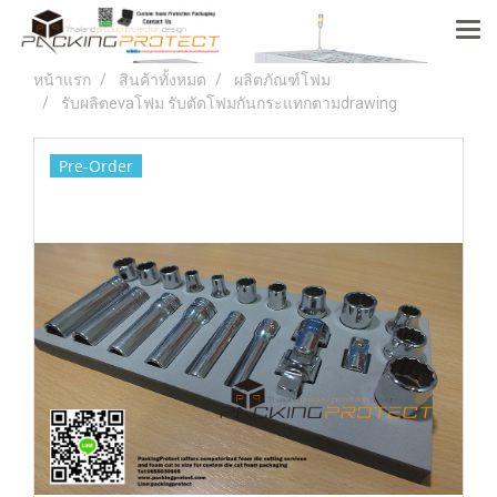
หน้าแรก
สินค้าทั้งหมด
ผลิตภัณฑ์โฟม
รับผลิตevaโฟม รับตัดโฟมกันกระแทกตามdrawing
Pre-Order