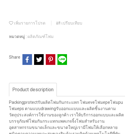
เพิ่มรายการโปรด
เปรียบเทียบ
หมวดหมู่ :
ผลิตภัณฑ์โฟม
Share
Product description
Packingprotectรับผลิตโฟมกันกระแทก โฟมeveโฟมepeโฟมpu
โฟมeps ตามแบบdrawingรับออกแแบบและผลิตชิ้นงานตาม
วัตถุประสงค์การใช้งานของลูกค้า เราให้บริการออกแบบและผลิต
บรรจุภัณฑ์โฟมกันกระแทกแพคเกจจิ้งโฟมสำหรับงาน
อุตสาหกรรมขนาดเล็กและขนาดใหญ่เรามีโฟมให้เลือกหลาย
ชนิดตามความเหมาะสมของสินค้าเราผลิตด้วยเทคโนโลยีที่ทัน