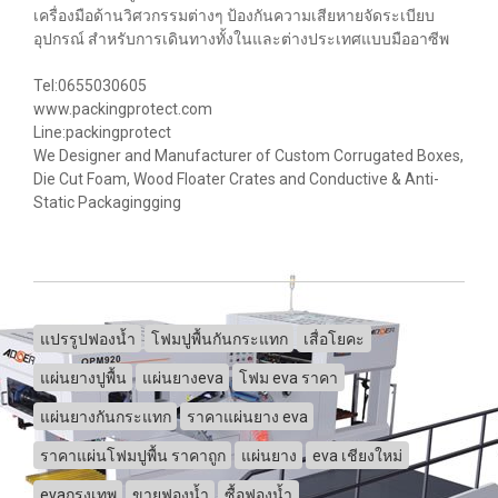
เครื่องมือด้านวิศวกรรมต่างๆ ป้องกันความเสียหายจัดระเบียบ
อุปกรณ์ สำหรับการเดินทางทั้งในและต่างประเทศแบบมืออาซีพ
Tel:0655030605
www.packingprotect.com
Line:packingprotect
We Designer and Manufacturer of Custom Corrugated Boxes,
Die Cut Foam, Wood Floater Crates and Conductive & Anti-
Static Packagingging
แปรรูปฟองน้ำ
โฟมปูพื้นกันกระแทก
เสื่อโยคะ
แผ่นยางปูพื้น
แผ่นยางeva
โฟม eva ราคา
แผ่นยางกันกระแทก
ราคาแผ่นยาง eva
ราคาแผ่นโฟมปูพื้น ราคาถูก
แผ่นยาง
eva เชียงใหม่
evaกรุงเทพ
ขายฟองน้ำ
ซื้อฟองน้ำ