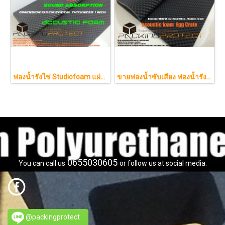
ฟองน้ำรังไข่ Studiofoam แผ่นซับเสียงห้อง แผ่นซับเสียงรังไข่ แผ่นซับเสียงรังไข่ Acoustic foam สีเทาดำขนาดใหญ่ 125*200ซม.หนา1นิ้วราคา290บาท
ขายฟองน้ำซับเสียง ฟองน้ำรังไข่ แผ่นซับเสียงห้อง ราคาถูกฟองน้ำรังไข่ แผ่นซับเสียงรังไข่ แผ่นซับเสียงรังไข่ Acoustic foam สีเทาดำขนาดใหญ่ 130*200ซม.หนา1.5นิ้วราคา350บาท(copy)
0655030605
You can call us
or follow us at social media.
@packingprotect