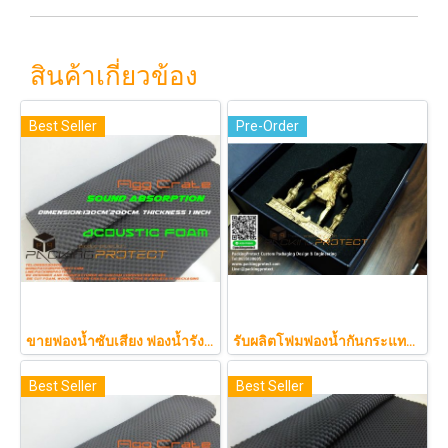
สินค้าเกี่ยวข้อง
Best Seller
Pre-Order
ขายฟองน้ำซับเสียง ฟองน้ำรังไข่ แผ่นซับเสียงห้อง ราคาถูกฟองน้ำรังไข่ แผ่นซับเสียงรังไข่ แผ่นซับเสียงรังไข่ Acoustic foam สีเ
รับผลิตโฟมฟองน้ำกันกระแทกรับออกแบบบรรจุภัณฑ์โมเดล art toy ต่างๆ
Best Seller
Best Seller