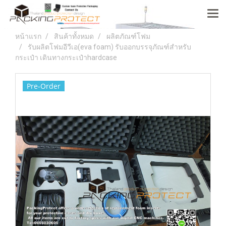
หน้าแรก
สินค้าทั้งหมด
ผลิตภัณฑ์โฟม
รับผลิตโฟมอีวีเอ(eva foam) รับออกบรรจุภัณฑ์สำหรับ
กระเป๋า เดินทางกระเป๋าhardcase
Pre-Order