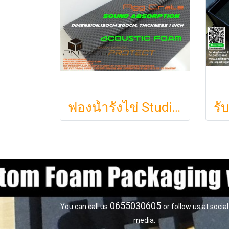
ฟองน้ำรังไข่ Studiofoam แผ่นซับเสียงห้อง แผ่นซับเสียงรังไข่ แผ่นซับเสียงรังไข่ Acoustic foam สีเทาดำขนาดใหญ่ 125*200ซม.หนา1นิ้วราคา290บาท
0655030605
You can call us
or follow us at social
media.