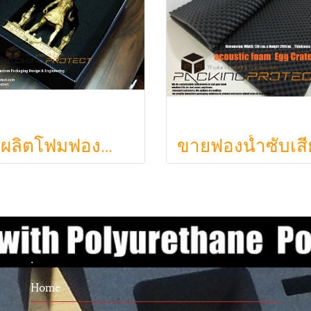
รับผลิตโฟมฟองน้ำกันกระแทกรับออกแบบบรรจุภัณฑ์โมเดล art toy ต่างๆ
.
Home