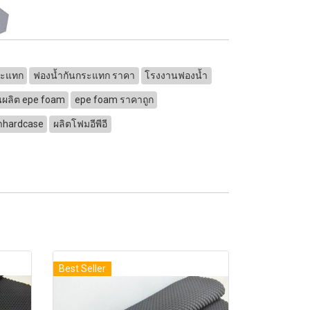
ระแทก
ฟองน้ำกันกระแทก ราคา
โรงงานฟองน้ำ
ผลิต epe foam
epe foam ราคาถูก
๋าhardcase
ผลิตโฟมอีพีอี
Best Seller