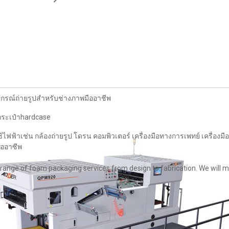
รณ์ถ่ายรูปสำหรับช่างภาพมืออาชีพ
กระเป๋าhardcase
ฟ้าเช่น กล้องถ่ายรูป โดรน คอมพิวเตอร์ เครื่องมือทางการเพทย์ เครื่องมื
ืออาซีพ
range of foam packaging services from design to fabrication. We will