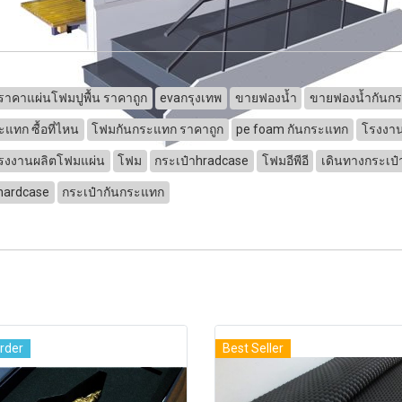
ราคาแผ่นโฟมปูพื้น ราคาถูก
evaกรุงเทพ
ขายฟองน้ำ
ขายฟองน้ำกันก
แทก ซื้อที่ไหน
โฟมกันกระแทก ราคาถูก
pe foam กันกระแทก
โรงงาน
รงงานผลิตโฟมแผ่น
โฟม
กระเป๋าhradcase
โฟมอีพีอี
เดินทางกระเป
hardcase
กระเป๋ากันกระแทก
rder
Best Seller