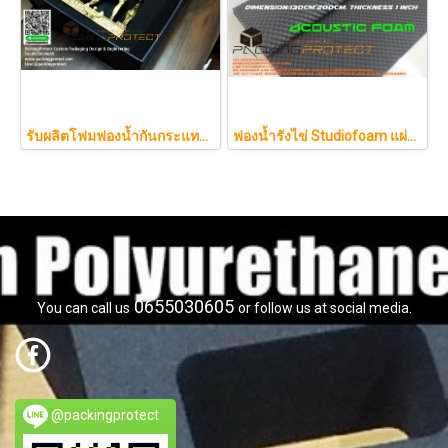
รับผลิตโฟมฟองน้ำกันกระแทกรับออกแบบบรรจุภัณฑ์โมเดล art toy ต่างๆ
ฟองน้ำรังไข่ Studiofoam แผ่นซับเสียงห้อง แผ่นซับเสียงรังไข่ แผ่นซับเสียงรังไข่ Acoustic foam สีเทาดำขนาดใหญ่ 125*200ซม.หนา1นิ้วราคา290บาท
0655030605
You can call us
or follow us at social media.
@packingprotect