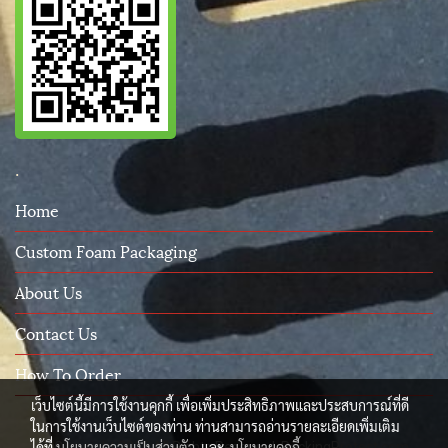
.
Home
Custom Foam Packaging
About Us
Contact Us
How To Order
เว็บไซต์นี้มีการใช้งานคุกกี้ เพื่อเพิ่มประสิทธิภาพและประสบการณ์ที่ดี
ในการใช้งานเว็บไซต์ของท่าน ท่านสามารถอ่านรายละเอียดเพิ่มเติม
ได้ที่
นโยบายความเป็นส่วนตัว
และ
นโยบายคุกกี้
© Copyright 2015 All Rights Reserved. PackingProtect.com