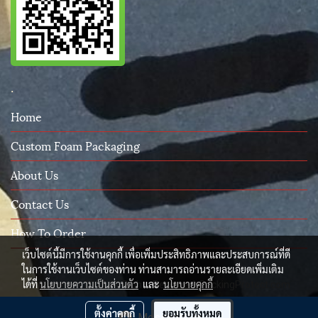
.
Home
Custom Foam Packaging
About Us
Contact Us
How To Order
เว็บไซต์นี้มีการใช้งานคุกกี้ เพื่อเพิ่มประสิทธิภาพและประสบการณ์ที่ดี
ในการใช้งานเว็บไซต์ของท่าน ท่านสามารถอ่านรายละเอียดเพิ่มเติม
ได้ที่
นโยบายความเป็นส่วนตัว
และ
นโยบายคุกกี้
© Copyright 2015 All Rights Reserved. PackingProtect.com
ผู้เข้าชมวันนี้
260
ตั้งค่าคุกกี้
ยอมรับทั้งหมด
Message Us