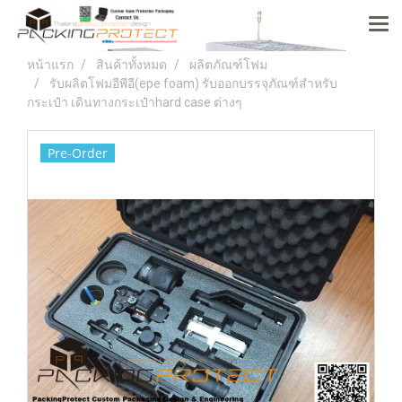
หน้าแรก
สินค้าทั้งหมด
ผลิตภัณฑ์โฟม
รับผลิตโฟมอีพีอี(epe foam) รับออกบรรจุภัณฑ์สำหรับ
กระเป๋า เดินทางกระเป๋าhard case ต่างๆ
Pre-Order