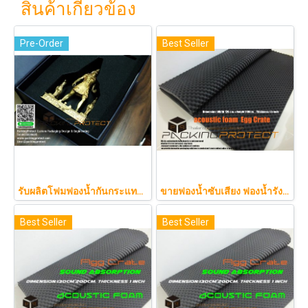
สินค้าเกี่ยวข้อง
Pre-Order
Best Seller
รับผลิตโฟมฟองน้ำกันกระแทกรับออกแบบบรรจุภัณฑ์โมเดล art toy ต่างๆ
ขายฟองน้ำซับเสียง ฟองน้ำรังไข่ แผ่นซับเสียงห้อง ราคาถูกฟองน้ำรังไข่ แผ่นซับเสียงรังไข่ แผ่นซับเสียงรังไข่ Acoustic foam สีเทาดำขนาดใหญ่ 130*200ซม.หนา1.5นิ้วราคา350บาท(copy)
Best Seller
Best Seller